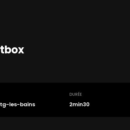
rtbox
DURÉE
itg-les-bains
2min30