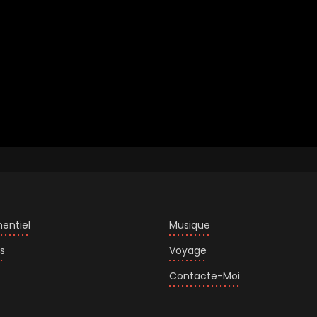
entiel
Musique
s
Voyage
Contacte-Moi